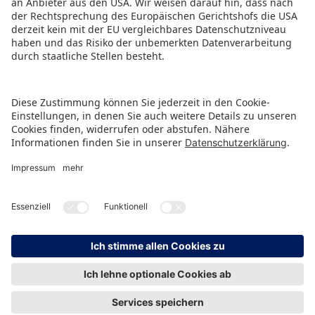
HINWEISGEBERSCHUTZ
IMPRESSUM
DATENSCHUTZ
KONTAKT
© Spielwarenmesse eG, Herderstraße 7, 90427 Nürnberg