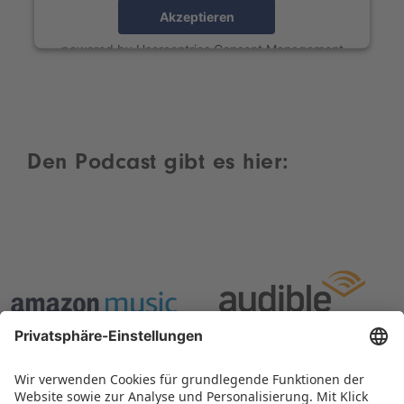
Akzeptieren
powered by
Usercentrics Consent Management
Platform
Den Podcast gibt es hier: