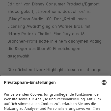
Edition” von Disney Consumer Products/Egmont
Ehapa gekürt, „Lizenzthema des Jahres” ist
„Bluey” von Studio 100. Der „Retail loves
Licensing Award” ging an Warner Bros. mit
“Harry Potter x Thalia”. Eine Jury aus 16
Branchen-Profis hatte in einem anonymen Voting
die Sieger aus über 60 Einreichungen
ausgewählt.
Die nächsten Lizenz-Highlights lassen nicht lange
auf sich warten: Die LicenseLounge – powered
by BRANDmania – findet vom 27. bis 31.1.2026
auf der Spielwarenmesse in Nürnberg statt und
überrascht in neuem Look. Die nächste
BRANDmania lädt vom 24. bis 25. Juni 2026