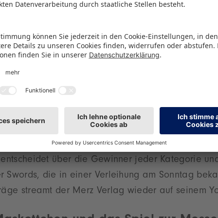
verlag Ulisses Spiele haben in dem Projekt Musik,
chmolzen. Mit Autogrammstunden, Musikeinlage, Tal
n zeigen sie am ersten Tag der Messe, wie gut die
ammenpassen. Am Donnerstag und Freitag bringen d
s Thema Nachhaltigkeit und den kulturellen Wert vo
ucator’s Day“ für Pädagoginnen und Pädagogen f
findet darüber hinaus der Bemalwettbewerb „Gold
s Workshop auf der SPIEL Essen statt. Maler aus d
alten Warhammer Miniaturen während der Messe e
enen Kategorien mit den talentiertesten Miniaturen-
y entscheidet über die Gewinner jeder Kategorie un
r Swords, die in einer Verleihung am Sonntag bek
träge streamt der Merz Verlag wieder auf seinem Y