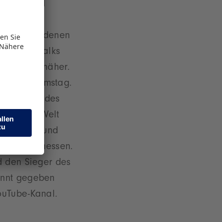
 Roman und
ks und
se verschiedenen
ie SPIEL.talks
n Spielen näher.
olgt am Samstag.
en Demon“ des
er ganzen Welt
inreichen und
Künstlern messen.
d den Sieger des
annt gegeben
ouTube-Kanal.