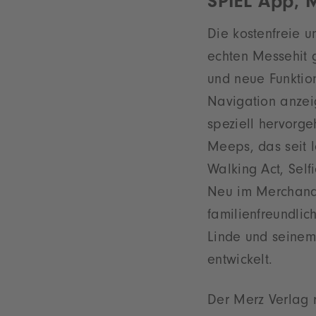
SPIEL App, 
Die kostenfreie u
echten Messehit g
und neue Funktion
Navigation anzei
speziell hervorg
Meeps, das seit l
Walking Act, Self
Neu im Merchandis
familienfreundlic
Linde und seine
entwickelt.
Der Merz Verlag r