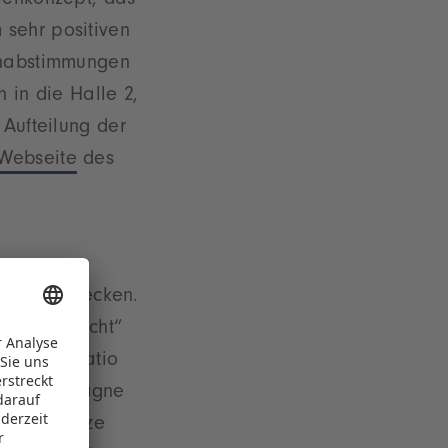
llenkonzept, das
 sehr positiven
einabstimmungen
 in die Halle 2,
 Aufteilung der
Webseite
des
m zu entdecken.
„Finsterwacht“
Band Saltatio
 Werbekampagne
rsten Weitze