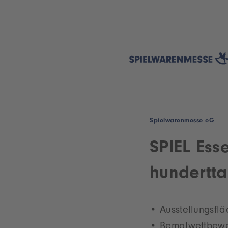
Spielwarenmesse eG
SPIEL Ess
hundertta
Ausstellungsfl
Bemalwettbew