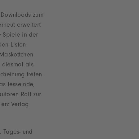
00 Downloads zum
rneut erweitert
 Spiele in der
den Listen
 Maskottchen
d diesmal als
cheinung treten.
as fesselnde,
autoren Ralf zur
erz Verlag
. Tages- und