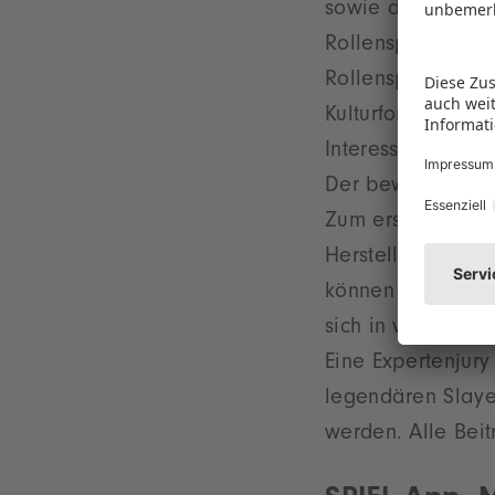
sowie der Spiele
Rollenspiel vers
Rollenspielrunde
Kulturformen zus
Interessierten da
Der bewährte „Ed
Zum ersten Mal 
Herstellers Game
können ihre bem
sich in verschied
Eine Expertenjur
legendären Slaye
werden. Alle Bei