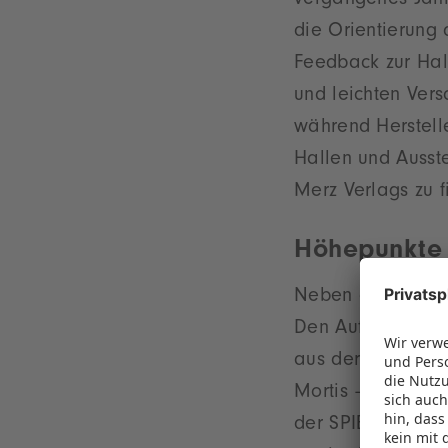
vergangenes Jahr 
die Orientierung
Feedback zur Hal
und leichten Vers
während Herstelle
Hallen und Ausste
Merz Verlags zu f
Höhepunkte
Neben den Spiel
Den Auftakt mach
aus der Welt des
Mortis – deren F
der SPIEL Essen i