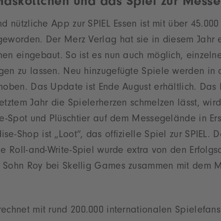
Maskottchen und das Spiel zur Messe
nd nützliche App zur SPIEL Essen ist mit über 45.0
eworden. Der Merz Verlag hat sie in diesem Jahr e
en eingebaut. So ist es nun auch möglich, einzelne
gen zu lassen. Neu hinzugefügte Spiele werden in 
ehoben. Das Update ist Ende August erhältlich. Das
etztem Jahr die Spielerherzen schmelzen lässt, wir
ie-Spot und Plüschtier auf dem Messegelände in Ers
e-Shop ist „Loot“, das offizielle Spiel zur SPIEL. D
he Roll-and-Write-Spiel wurde extra von den Erfolgs
m Sohn Roy bei Skellig Games zusammen mit dem M
echnet mit rund 200.000 internationalen Spielefans