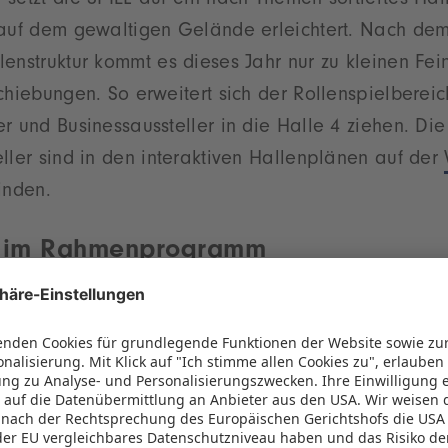
setzt die SPIEL auf ein nach Themen sortiertes Ha
 auf dem gewaltigen Gelände erleichtert. Nach dem
lenstruktur kommt es dieses Jahr nur zu kleinen F
chiebungen. So erweitert sich der Rollenspielbereich
r und Businessaussteller in die Halle 4 ziehen. Die
ller sind in den interaktiven Hallenplänen auf der
inden.
 im Rahmenprogramm
en gibt es wieder ein spannendes Rahmenprogram
t am Donnerstag das Genre-übergreifende Projekt 
 bekannten Rollenspiels „Das Schwarze Auge“. Die 
rontmann Alea dieses Jahr auch das Gesicht der
st –, die Bestseller-Autoren Bernhard Hennen und To