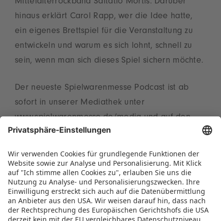
Mittelalterrockband Saltatio Mortis. Darüber
hinaus erklärt Carol Rapp, wer die Idee hatte,
ein eigenes Brettspiel für die Veranstaltung zu
entwickeln und warum es sich lohnt, schnell zu
sein, wenn man sich dieses Spiel sichern möchte.
Der neueste Spielwarenmesse Podcast ist ab
sofort in unserer Mediathek unter
www.spielwarenmesse.de/media
und auf den
bekannten
Streaming-Plattformen
abrufbar.
Diese Presseinformation teilen