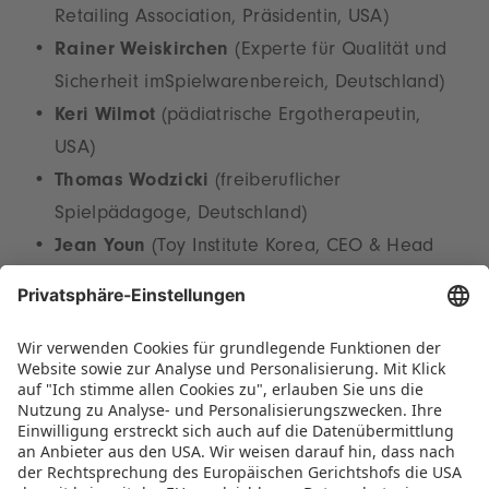
Retailing Association, Präsidentin, USA)
Rainer Weiskirchen
(Experte für Qualität und
Sicherheit imSpielwarenbereich, Deutschland)
Keri Wilmot
(pädiatrische Ergotherapeutin,
USA)
Thomas Wodzicki
(freiberuflicher
Spielpädagoge, Deutschland)
Jean Youn
(Toy Institute Korea, CEO & Head
of Toy Business, Südkorea)
Die Webseite
www.toyaward.de
hält weitere
Informationen zum Neuheitenpreis, den
Jurymitgliedern und den vergangenen
Preisträgern bereit.