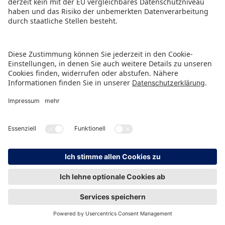
PRESSEMITTEILUNG ALS PDF HERUNTERLADEN
ZURÜCK ZUR ÜBERSICHTSSEITE
HINWEISGEBERSCHUTZ
IMPRESSUM
DATENSCHUTZ
KONTAKT
© Spielwarenmesse eG, Herderstraße 7, 90427 Nürnberg