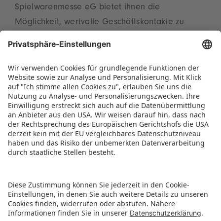
Spielwarenmesse eG bietet ihnen die
Möglichkeit, wertvolle Geschäftskontakte zu
knüpfen und innovative Strategien für
geschäftliche Ziele zu entwickeln.
Bildmaterial steht Ihnen unter
www.spielwarenmesse-eg.de/media
zur
Verfügung.
PRESSEMITTEILUNG ALS PDF HERUNTERLADEN